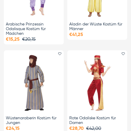
Arabische Prinzessin
Aladin der Wüste Kostüm für
Odalisque Kostüm für
Männer
Mädchen
€41,25
€15,25
€20,15
Favorit hinzufügen
Fa
Wüstenaraberin Kostüm für
Rote Odaliske Kostüm für
Jungen
Damen
€24,15
€28,70
€42,00