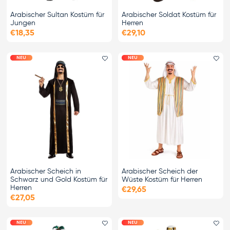
Arabischer Sultan Kostüm für
Arabischer Soldat Kostüm für
Jungen
Herren
€18,35
€29,10
NEU
NEU
Favorit hinzufügen
Fa
Arabischer Scheich in
Arabischer Scheich der
Schwarz und Gold Kostüm für
Wüste Kostüm für Herren
Herren
€29,65
€27,05
NEU
NEU
Favorit hinzufügen
Fa