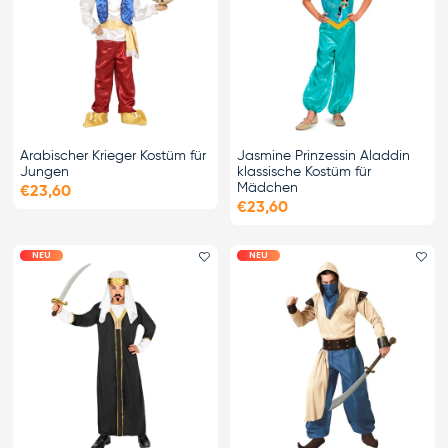
Arabischer Krieger Kostüm für
Jasmine Prinzessin Aladdin
Jungen
klassische Kostüm für
Mädchen
€23,60
€23,60
NEU
NEU
Favorit hinzufügen
Fa