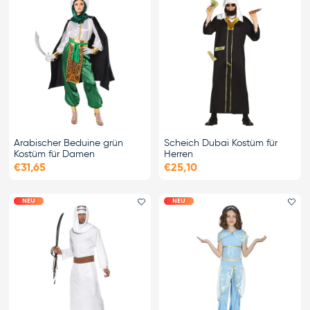
Arabischer Beduine grün
Scheich Dubai Kostüm für
Kostüm für Damen
Herren
€31,65
€25,10
NEU
NEU
Favorit hinzufügen
Fa