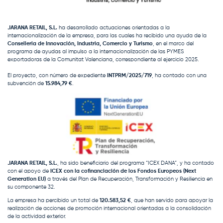
JARANA RETAIL, S.L.
ha desarrollado actuaciones orientadas a la
internacionalización de la empresa, para las cuales ha recibido una ayuda de la
Conselleria de Innovación, Industria, Comercio y Turismo
, en el marco del
programa de ayudas al impulso a la internacionalización de las PYMES
exportadoras de la Comunitat Valenciana, correspondiente al ejercicio 2025.
El proyecto, con número de expediente
INTPRM/2025/719
, ha contado con una
subvención de
15.984,79 €
.
JARANA RETAIL, S.L.
, ha sido beneficiario del programa “ICEX DANA”, y ha contado
con el apoyo de
ICEX con la cofinanciación de los Fondos Europeos (Next
Generation EU)
a través del Plan de Recuperación, Transformación y Resiliencia en
su componente 32.
La empresa ha percibido un total de
120.583,52 €
, que han servido para apoyar la
realización de acciones de promoción internacional orientadas a la consolidación
de la actividad exterior.