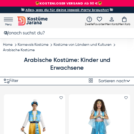
KOSTENLOSER VERSAND
Ab 90 €
Direkt zum Inhalt
🌺
Alles, was du für deine Hawaii-Party brauchst
🌺
Zweifel
Favoriten
Mein Konto
Mein Korb
Menü
Suchen
Suchen
Home
Karnevals Kostüme
Kostüme von Ländern und Kulturen
Arabische Kostüme
Arabische Kostüme: Kinder und
Erwachsene
Produktraster
Filter
Sortieren nach
Sortieren nach
Favorit hinzufügen
Fa