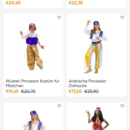
€20,65
€22,75
Favorit hinzufügen
Fa
Wüsten Prinzessin Kostüm für
Arabische Prinzessin
Mädchen
Disfrazzle
€11,45
€20,70
€17,20
€25,90
Favorit hinzufügen
Fa