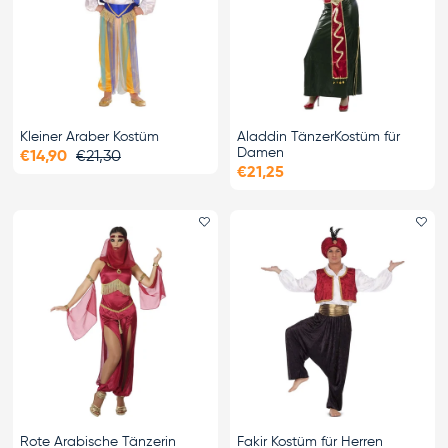
Kleiner Araber Kostüm
Aladdin TänzerKostüm für
Damen
€14,90
€21,30
€21,25
Favorit hinzufügen
Fa
Rote Arabische Tänzerin
Fakir Kostüm für Herren