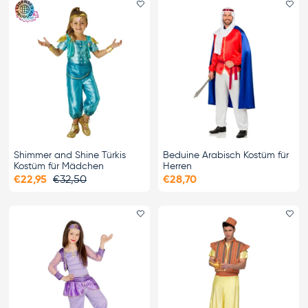
Favorit hinzufügen
Fa
Shimmer and Shine Türkis
Beduine Arabisch Kostüm für
Kostüm für Mädchen
Herren
€22,95
€32,50
€28,70
Favorit hinzufügen
Fa