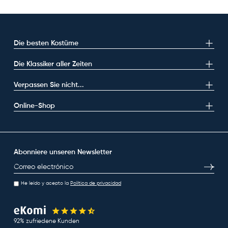
Die besten Kostüme
Die Klassiker aller Zeiten
Verpassen Sie nicht...
Online-Shop
Abonniere unseren Newsletter
E-Mail
Abonni
He leído y acepto la
Política de privacidad
92% zufriedene Kunden