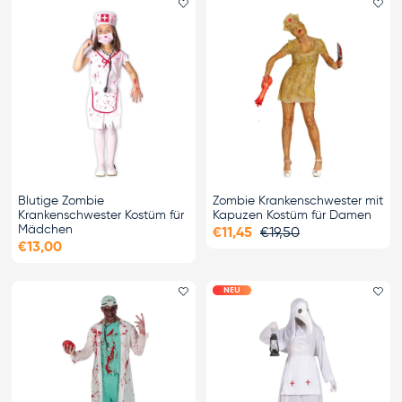
Favorit hinzufügen
Fa
Blutige Zombie
Zombie Krankenschwester mit
Krankenschwester Kostüm für
Kapuzen Kostüm für Damen
Mädchen
€11,45
€19,50
€13,00
NEU
Favorit hinzufügen
Fa