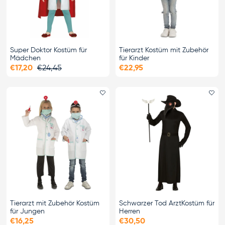
Super Doktor Kostüm für
Tierarzt Kostüm mit Zubehör
Mädchen
für Kinder
€17,20
€24,45
€22,95
Favorit hinzufügen
Fa
Tierarzt mit Zubehör Kostüm
Schwarzer Tod ArztKostüm für
für Jungen
Herren
€16,25
€30,50