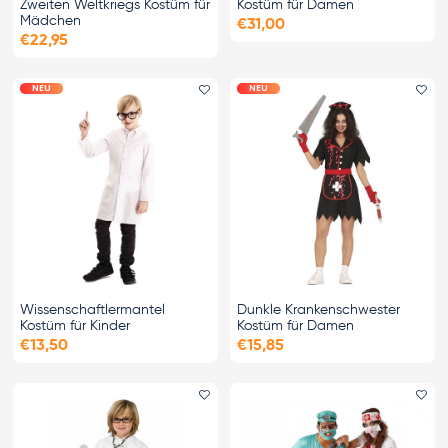
Zweiten Weltkriegs Kostüm für
Kostüm für Damen
Mädchen
€31,00
€22,95
NEU
NEU
Favorit hinzufügen
Fa
Wissenschaftlermantel
Dunkle Krankenschwester
Kostüm für Kinder
Kostüm für Damen
€13,50
€15,85
Favorit hinzufügen
Fa