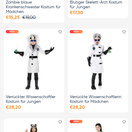
Zombie blaue
Blutiger Skelett-Arzt Kostüm
Krankenschwester Kostüm für
für Jungen
Mädchen
€17,30
€15,25
€19,00
NEU
NEU
Favorit hinzufügen
Fa
Verrückter Wissenschaftler
Verrückte Wissenschaftlerin
Kostüm für Jungen
Kostüm für Mädchen
€28,20
€28,20
NEU
Favorit hinzufügen
Fa