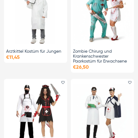
Arztkittel Kostüm für Jungen
Zombie Chirurg und
Krankenschwester
€11,45
Paarkostüm für Erwachsene
€26,50
Favorit hinzufügen
Fa