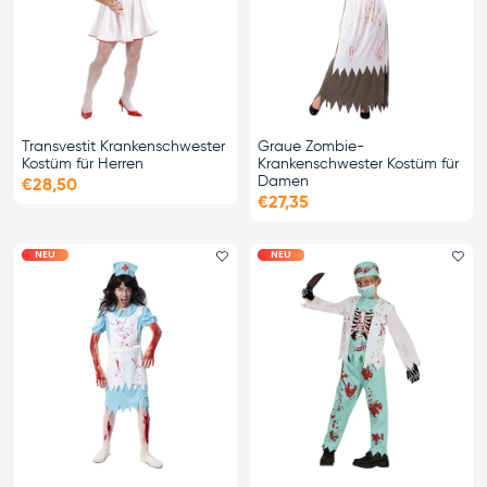
Transvestit Krankenschwester
Graue Zombie-
Kostüm für Herren
Krankenschwester Kostüm für
Damen
€28,50
€27,35
NEU
NEU
Favorit hinzufügen
Fa