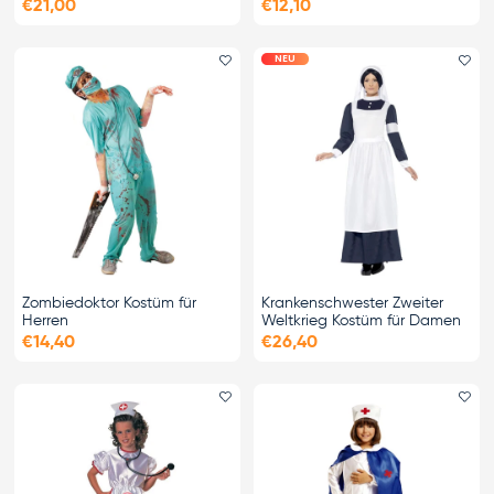
€21,00
€12,10
NEU
Favorit hinzufügen
Fa
Zombiedoktor Kostüm für
Krankenschwester Zweiter
Herren
Weltkrieg Kostüm für Damen
€14,40
€26,40
Favorit hinzufügen
Fa