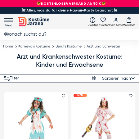
KOSTENLOSER VERSAND
Ab 90 €
Direkt zum Inhalt
🌺
Alles, was du für deine Hawaii-Party brauchst
🌺
Zweifel
Favoriten
Mein Konto
Mein Korb
Menü
Suchen
Suchen
Home
Karnevals Kostüme
Berufs Kostüme
Arzt und Schwester
Arzt und Krankenschwester Kostüme:
Kinder und Erwachsene
Produktraster
Filter
Sortieren nach
Sortieren nach
NEU
Favorit hinzufügen
Fa