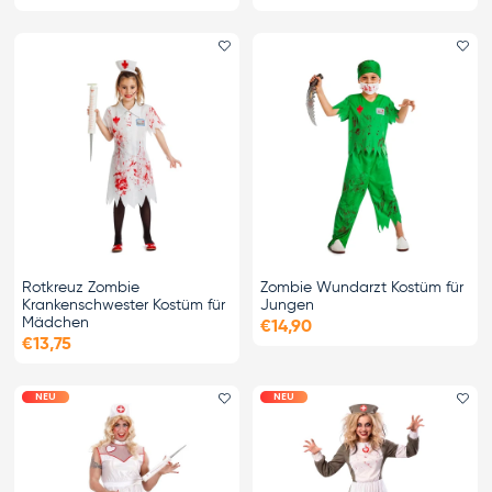
Favorit hinzufügen
Fa
Rotkreuz Zombie
Zombie Wundarzt Kostüm für
Krankenschwester Kostüm für
Jungen
Mädchen
€14,90
€13,75
NEU
NEU
Favorit hinzufügen
Fa