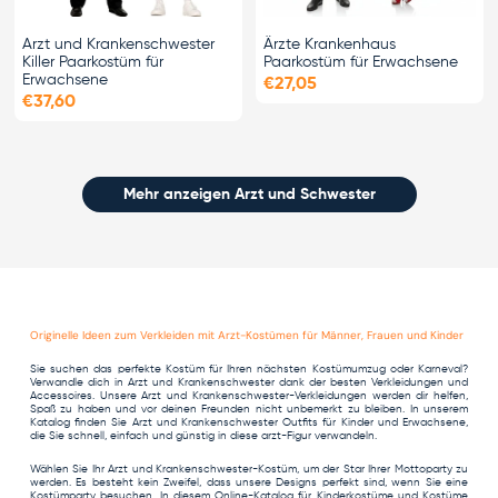
Arzt und Krankenschwester
Ärzte Krankenhaus
Killer Paarkostüm für
Paarkostüm für Erwachsene
Erwachsene
€27,05
€37,60
Mehr anzeigen Arzt und Schwester
Originelle Ideen zum Verkleiden mit Arzt-Kostümen für Männer, Frauen und Kinder
Sie suchen das perfekte Kostüm für Ihren nächsten Kostümumzug oder
Karneval
?
Verwandle dich in Arzt und Krankenschwester dank der besten Verkleidungen und
Accessoires. Unsere Arzt und Krankenschwester-Verkleidungen werden dir helfen,
Spaß zu haben und vor deinen Freunden nicht unbemerkt zu bleiben. In unserem
Katalog finden Sie Arzt und Krankenschwester Outfits für Kinder und Erwachsene,
die Sie schnell, einfach und günstig in diese arzt-Figur verwandeln.
Wählen Sie Ihr Arzt und Krankenschwester-Kostüm, um der Star Ihrer Mottoparty zu
werden. Es besteht kein Zweifel, dass unsere Designs perfekt sind, wenn Sie eine
Kostümparty besuchen. In diesem Online-Katalog für
Kinderkostüme
und
Kostüme