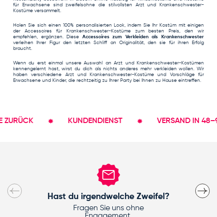
für Erwachsene
sind zweifelsohne die stilvollsten Arzt und Krankenschwester-
Kostüme versammelt.
Holen Sie sich einen 100% personalisierten Look, indem Sie Ihr Kostüm mit einigen
der
Accessoires für Krankenschwester-Kostüme
zum besten Preis, den wir
empfehlen, ergänzen. Diese
Accessoires zum Verkleiden als Krankenschwester
verleihen Ihrer Figur den letzten Schliff an Originalität, den sie für ihren Erfolg
braucht.
Wenn du erst einmal unsere Auswahl an Arzt und Krankenschwester-Kostümen
kennengelernt hast, wirst du dich als nichts anderes mehr verkleiden wollen. Wir
haben verschiedene Arzt und Krankenschwester-Kostüme und Vorschläge für
Erwachsene und Kinder, die rechtzeitig zu Ihrer Party bei Ihnen zu Hause eintreffen.
RÜCK
KUNDENDIENST
VERSAND IN 48–96 ST
Vorherige
Nächs
Hast du irgendwelche Zweifel?
Fragen Sie uns ohne
Engagement.