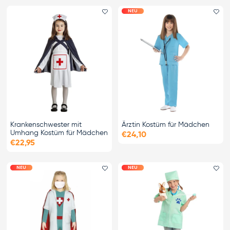
NEU
Favorit hinzufügen
Fa
Krankenschwester mit
Ärztin Kostüm für Mädchen
Umhang Kostüm für Mädchen
€24,10
€22,95
NEU
NEU
Favorit hinzufügen
Fa