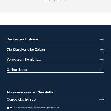
Die besten Kostüme
Die Klassiker aller Zeiten
Verpassen Sie nicht...
Online-Shop
Abonniere unseren Newsletter
E-Mail
Abonni
He leído y acepto la
Política de privacidad