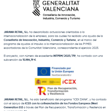
JARANA RETAIL, S.L.
ha desarrollado actuaciones orientadas a la
internacionalización de la empresa, para las cuales ha recibido una ayuda de la
Conselleria de Innovación, Industria, Comercio y Turismo
, en el marco del
programa de ayudas al impulso a la internacionalización de las PYMES
exportadoras de la Comunitat Valenciana, correspondiente al ejercicio 2025.
El proyecto, con número de expediente
INTPRM/2025/719
, ha contado con una
subvención de
15.984,79 €
.
JARANA RETAIL, S.L.
, ha sido beneficiario del programa “ICEX DANA”, y ha contado
con el apoyo de
ICEX con la cofinanciación de los Fondos Europeos (Next
Generation EU)
a través del Plan de Recuperación, Transformación y Resiliencia en