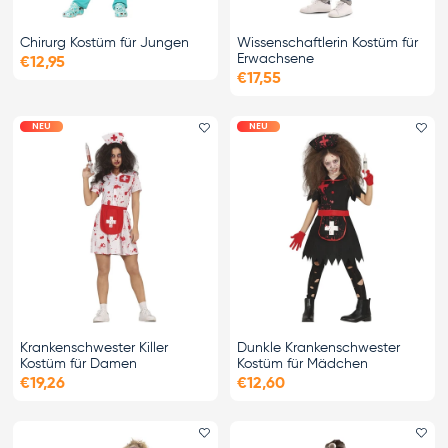
Chirurg Kostüm für Jungen
Wissenschaftlerin Kostüm für
Erwachsene
€12,95
€17,55
NEU
NEU
Favorit hinzufügen
Fa
Krankenschwester Killer
Dunkle Krankenschwester
Kostüm für Damen
Kostüm für Mädchen
€19,26
€12,60
Favorit hinzufügen
Fa