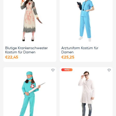
Blutige Krankenschwester
Arztuniform Kostüm für
Kostüm für Damen
Damen
€22,45
€25,25
NEU
Favorit hinzufügen
Fa