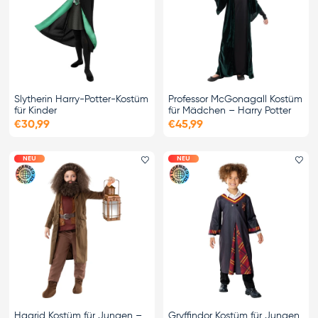
Slytherin Harry-Potter-Kostüm
Professor McGonagall Kostüm
für Kinder
für Mädchen – Harry Potter
€30,99
€45,99
NEU
NEU
Favorit hinzufügen
Fa
Hagrid Kostüm für Jungen –
Gryffindor Kostüm für Jungen