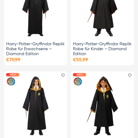
Harry-Potter-Gryffindor Replik
Harry-Potter-Gryffindor Replik
Robe für Erwachsene –
Robe für Kinder – Diamond
Diamond Edition
Edition
€79,99
€55,99
NEU
NEU
Favorit hinzufügen
Fa