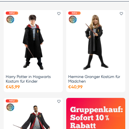
NEU
NEU
Favorit hinzufügen
Fa
Harry Potter in Hogwarts
Hermine Granger Kostüm für
Kostüm für Kinder
Mädchen
€45,99
€40,99
NEU
Favorit hinzufügen