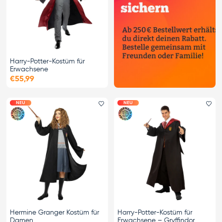
Harry-Potter-Kostüm für
Erwachsene
€55,99
NEU
NEU
Favorit hinzufügen
Fa
Hermine Granger Kostüm für
Harry-Potter-Kostüm für
Damen
Erwachsene – Gryffindor