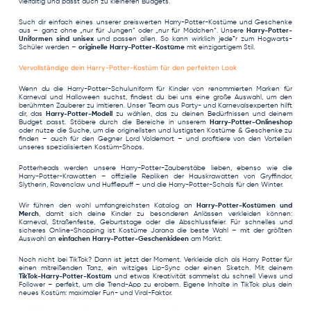
vielfältig und passt auch zu kleineren Budgets.
Such dir einfach eines unserer preiswerten Harry-Potter-Kostüme und Geschenke
aus – ganz ohne „nur für Jungen“ oder „nur für Mädchen“. Unsere
Harry-Potter-
Uniformen sind unisex
und passen allen. So kann wirklich jede*r zum Hogwarts-
Schüler werden –
originelle Harry-Potter-Kostüme
mit einzigartigem Stil.
Vervollständige dein Harry-Potter-Kostüm für den perfekten Look
Wenn du die Harry-Potter-Schuluniform für Kinder von renommierten Marken für
Karneval und Halloween suchst, findest du bei uns eine große Auswahl, um den
berühmten Zauberer zu imitieren. Unser Team aus Party- und Karnevalsexperten hilft
dir, das
Harry-Potter-Modell
zu wählen, das zu deinen Bedürfnissen und deinem
Budget passt. Stöbere durch die Bereiche in unserem
Harry-Potter-Onlineshop
oder nutze die Suche, um die originellsten und lustigsten Kostüme & Geschenke zu
finden – auch für den Gegner Lord Voldemort – und profitiere von den Vorteilen
unseres spezialisierten Kostüm-Shops.
Potterheads werden unsere
Harry-Potter-Zauberstäbe
lieben, ebenso wie die
Harry-Potter-Krawatten
– offizielle Repliken der Hauskrawatten von Gryffindor,
Slytherin, Ravenclaw und Hufflepuff – und die
Harry-Potter-Schals
für den Winter.
Wir führen den wohl umfangreichsten Katalog an
Harry-Potter-Kostümen und
Merch
, damit sich deine Kinder zu besonderen Anlässen verkleiden können:
Karneval, Straßenfeste, Geburtstage oder die Abschlussfeier. Für schnelles und
sicheres Online-Shopping ist Kostüme Jarana die beste Wahl – mit der größten
Auswahl an
einfachen Harry-Potter-Geschenkideen
am Markt.
Noch nicht bei TikTok? Dann ist jetzt der Moment. Verkleide dich als Harry Potter für
einen mitreißenden Tanz, ein witziges Lip-Sync oder einen Sketch. Mit deinem
TikTok-Harry-Potter-Kostüm
und etwas Kreativität sammelst du schnell Views und
Follower – perfekt, um die Trend-App zu erobern. Eigene Inhalte in TikTok plus dein
neues Kostüm: maximaler Fun- und Viral-Faktor.