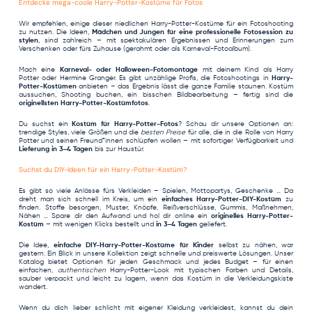
Entdecke mega-coole Harry-Potter-Kostüme für Fotos
Wir empfehlen, einige dieser niedlichen Harry-Potter-Kostüme für ein Fotoshooting
zu nutzen. Die Ideen,
Mädchen und Jungen für eine professionelle Fotosession zu
stylen
, sind zahlreich – mit spektakulären Ergebnissen und Erinnerungen zum
Verschenken oder fürs Zuhause (gerahmt oder als Karneval-Fotoalbum).
Mach eine
Karneval- oder Halloween-Fotomontage
mit deinem Kind als Harry
Potter oder Hermine Granger. Es gibt unzählige Profis, die Fotoshootings in
Harry-
Potter-Kostümen
anbieten – das Ergebnis lässt die ganze Familie staunen. Kostüm
aussuchen, Shooting buchen, ein bisschen Bildbearbeitung – fertig sind die
originellsten Harry-Potter-Kostümfotos
.
Du suchst ein
Kostüm für Harry-Potter-Fotos
? Schau dir unsere Optionen an:
trendige Styles, viele Größen und die
besten Preise
für alle, die in die Rolle von Harry
Potter und seinen Freund*innen schlüpfen wollen – mit sofortiger Verfügbarkeit und
Lieferung in 3–4 Tagen
bis zur Haustür.
Suchst du DIY-Ideen für ein Harry-Potter-Kostüm?
Es gibt so viele Anlässe fürs Verkleiden – Spielen, Mottopartys, Geschenke … Da
dreht man sich schnell im Kreis, um ein
einfaches Harry-Potter-DIY-Kostüm
zu
finden. Stoffe besorgen, Muster, Knöpfe, Reißverschlüsse, Gummis, Maßnehmen,
Nähen … Spare dir den Aufwand und hol dir online ein
originelles Harry-Potter-
Kostüm
– mit wenigen Klicks bestellt und
in 3–4 Tagen
geliefert.
Die Idee,
einfache DIY-Harry-Potter-Kostüme für Kinder
selbst zu nähen, war
gestern. Ein Blick in unsere Kollektion zeigt schnelle und preiswerte Lösungen. Unser
Katalog bietet Optionen für jeden Geschmack und jedes Budget – für einen
einfachen,
authentischen
Harry-Potter-Look mit typischen Farben und Details,
sauber verpackt und leicht zu lagern, wenn das Kostüm in die Verkleidungskiste
wandert.
Wenn du dich lieber schlicht mit eigener Kleidung verkleidest, kannst du dein