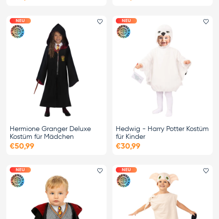
NEU
NEU
Favorit hinzufügen
Fa
Hermione Granger Deluxe
Hedwig - Harry Potter Kostüm
Kostüm für Mädchen
für Kinder
€50,99
€30,99
NEU
NEU
Favorit hinzufügen
Fa