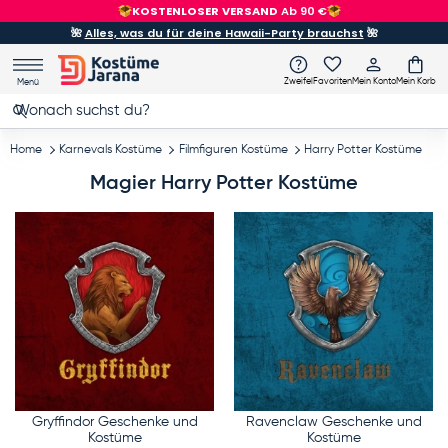
KOSTENLOSER VERSAND
Ab 90 €
Direkt zum Inhalt
🌺
Alles, was du für deine Hawaii-Party brauchst
🌺
Zweifel
Favoriten
Mein Konto
Mein Korb
Menü
Suchen
Suchen
Home
Karnevals Kostüme
Filmfiguren Kostüme
Harry Potter Kostüme
Magier Harry Potter Kostüme
Gryffindor Geschenke und
Ravenclaw Geschenke und
Kostüme
Kostüme