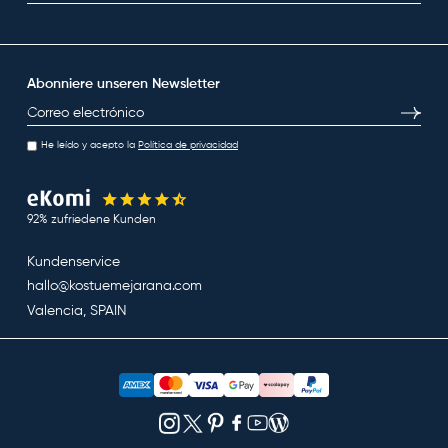
Abonniere unseren Newsletter
E-Mail
Abonni
He leído y acepto la
Política de privacidad
92% zufriedene Kunden
Kundenservice
hallo@kostuemejarana.com
Valencia, SPAIN