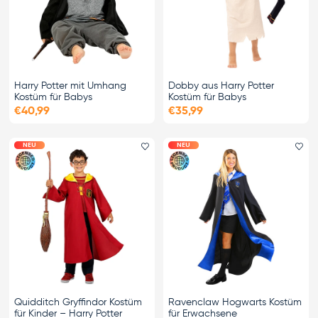
Harry Potter mit Umhang
Dobby aus Harry Potter
Kostüm für Babys
Kostüm für Babys
€40,99
€35,99
NEU
NEU
Favorit hinzufügen
Fa
Quidditch Gryffindor Kostüm
Ravenclaw Hogwarts Kostüm
für Kinder – Harry Potter
für Erwachsene