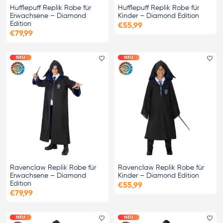
Hufflepuff Replik Robe für
Hufflepuff Replik Robe für
Erwachsene – Diamond
Kinder – Diamond Edition
Edition
€55,99
€79,99
NEU
NEU
Favorit hinzufügen
Fa
Ravenclaw Replik Robe für
Ravenclaw Replik Robe für
Erwachsene – Diamond
Kinder – Diamond Edition
Edition
€55,99
€79,99
NEU
NEU
Favorit hinzufügen
Fa