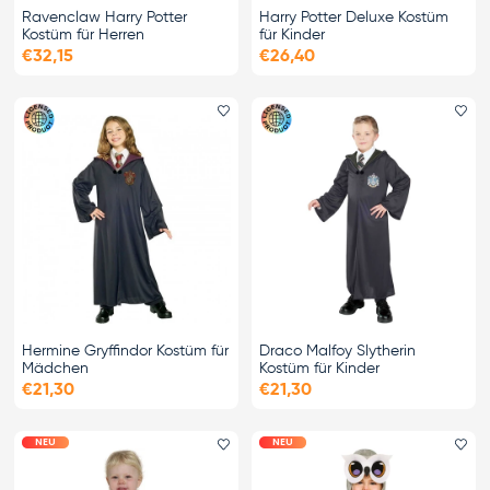
Ravenclaw Harry Potter
Harry Potter Deluxe Kostüm
Kostüm für Herren
für Kinder
€32,15
€26,40
Favorit hinzufügen
Fa
Hermine Gryffindor Kostüm für
Draco Malfoy Slytherin
Mädchen
Kostüm für Kinder
€21,30
€21,30
NEU
NEU
Favorit hinzufügen
Fa