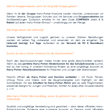
Gibt es Gruppenrabatte, wenn wir als große Gruppe gehen?
Wenn ihr
in der Gruppe
Harry-Potter-Kostüme kaufen möchtet, unterstützen wir
Familien, Vereine, Tanzgruppen, Schulen usw. mit Services und
Gruppenrabatten
bei
Großbestellungen. Zusätzlich erhaltet ihr mit dem Code
COMPRA5%
direkt
5 %
Rabatt
auf jeden Harry-Potter-Einkauf – unabhängig von der Menge.
Wie lange dauert die Lieferung?
Unsere Verfügbarkeit und Logistik gehören zu unseren Stärken. Bestellungen
werden am selben Tag vorbereitet und versendet, an dem sie eingehen. Die
Lieferzeit beträgt 3–4 Tage
. Außerdem ist der
Versand ab 90 € Bestellwert
kostenlos
.
Suchst du Harry-Potter-Kostüme für die Abschlussfeier?
Nach den Abschlussprüfungen haben Kinder eine große Abschlussfeier verdient.
Wenn du das
perfekte Harry-Potter-Kinderkostüm für das Schuljahresende
suchst,
bist du hier richtig. In unserem Onlineshop findest du eine sorgfältige Auswahl an
Harry-Potter-Abschlusskostümen
für Mädchen und Jungen aller Altersklassen.
Macht’s offiziell:
als Harry Potter und Hermine verkleidet
– mit Musik, Tänzen,
Umzug, Fotos und Videos wird die Zeugnisübergabe zum Highlight vor den
Sommerferien. Für das
Schulfest im Harry-Potter-Motto
gibt es viele Möglichkeiten:
passende Designs für Jungen und Mädchen, Größen für jedes Alter, Gruppenrabatte
u. v. m.
Alles Harry-Potter-Merchandising, wovon du geträumt hast – jetzt in unserem
Onlineshop!
Qualität und sorgfältige Verarbeitung sind garantiert – dank dieser
offiziellen Harry-
Potter-Kostüme
. Entdecke eine kuratierte Auswahl an Designs samt offiziellem