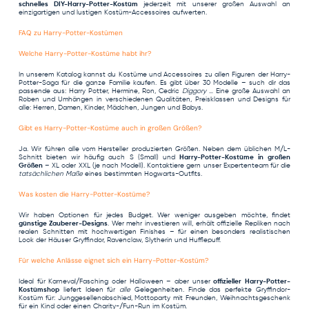
schnelles DIY-Harry-Potter-Kostüm
jederzeit mit unserer großen Auswahl an
einzigartigen und lustigen Kostüm-Accessoires
aufwerten.
FAQ zu Harry-Potter-Kostümen
Welche Harry-Potter-Kostüme habt ihr?
In unserem Katalog kannst du Kostüme und Accessoires zu allen Figuren der Harry-
Potter-Saga für die ganze Familie kaufen. Es gibt über 30 Modelle – such dir das
passende aus: Harry Potter, Hermine, Ron, Cedric
Diggory
… Eine große Auswahl an
Roben und Umhängen in verschiedenen Qualitäten, Preisklassen und Designs für
alle: Herren, Damen, Kinder, Mädchen, Jungen und Babys.
Gibt es Harry-Potter-Kostüme auch in großen Größen?
Ja. Wir führen alle vom Hersteller produzierten Größen. Neben dem üblichen M/L-
Schnitt bieten wir häufig auch S (Small) und
Harry-Potter-Kostüme in großen
Größen
– XL oder XXL (je nach Modell). Kontaktiere gern unser Expertenteam für die
tatsächlichen Maße
eines bestimmten Hogwarts-Outfits.
Was kosten die Harry-Potter-Kostüme?
Wir haben Optionen für jedes Budget. Wer weniger ausgeben möchte, findet
günstige Zauberer-Designs
. Wer mehr investieren will, erhält offizielle Repliken nach
realen Schnitten mit hochwertigen Finishes – für einen besonders realistischen
Look der Häuser Gryffindor, Ravenclaw, Slytherin und Hufflepuff.
Für welche Anlässe eignet sich ein Harry-Potter-Kostüm?
Ideal für Karneval/Fasching oder Halloween – aber unser
offizieller Harry-Potter-
Kostümshop
liefert Ideen für
alle
Gelegenheiten. Finde das perfekte Gryffindor-
Kostüm für: Junggesellenabschied, Mottoparty mit Freunden, Weihnachtsgeschenk
für ein Kind oder einen Charity-/Fun-Run im Kostüm.