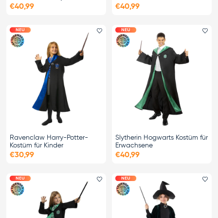
€40,99
€40,99
NEU
NEU
Favorit hinzufügen
Fa
Ravenclaw Harry-Potter-
Slytherin Hogwarts Kostüm für
Kostüm für Kinder
Erwachsene
€30,99
€40,99
NEU
NEU
Favorit hinzufügen
Fa