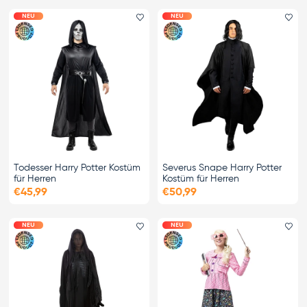
NEU
NEU
Favorit hinzufügen
Fa
Todesser Harry Potter Kostüm
Severus Snape Harry Potter
für Herren
Kostüm für Herren
€45,99
€50,99
NEU
NEU
Favorit hinzufügen
Fa