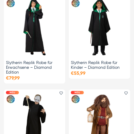
Slytherin Replik Robe für
Slytherin Replik Robe für
Erwachsene – Diamond
Kinder – Diamond Edition
Edition
€55,99
€79,99
NEU
NEU
Favorit hinzufügen
Fa