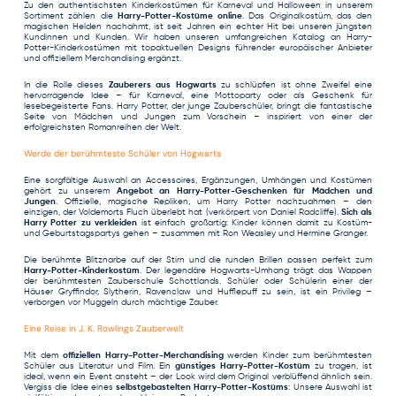
Zu den authentischsten Kinderkostümen für Karneval und Halloween in unserem
Sortiment zählen die
Harry-Potter-Kostüme online
. Das Originalkostüm, das den
magischen Helden nachahmt, ist seit Jahren ein echter Hit bei unseren jüngsten
Kundinnen und Kunden. Wir haben unseren umfangreichen
Katalog an Harry-
Potter-Kinderkostümen
mit topaktuellen Designs führender europäischer Anbieter
und offiziellem Merchandising ergänzt.
In die Rolle dieses
Zauberers aus Hogwarts
zu schlüpfen ist ohne Zweifel eine
hervorragende Idee – für Karneval, eine Mottoparty oder als Geschenk für
lesebegeisterte Fans. Harry Potter, der junge Zauberschüler, bringt die fantastische
Seite von Mädchen und Jungen zum Vorschein – inspiriert von einer der
erfolgreichsten Romanreihen der Welt.
Werde der berühmteste Schüler von Hogwarts
Eine sorgfältige Auswahl an Accessoires, Ergänzungen, Umhängen und Kostümen
gehört zu unserem
Angebot an Harry-Potter-Geschenken für Mädchen und
Jungen
. Offizielle, magische Repliken, um Harry Potter nachzuahmen – den
einzigen, der Voldemorts Fluch überlebt hat (verkörpert von Daniel Radcliffe).
Sich als
Harry Potter zu verkleiden
ist einfach großartig: Kinder können damit zu Kostüm-
und Geburtstagspartys gehen – zusammen mit Ron Weasley und Hermine Granger.
Die berühmte Blitznarbe auf der Stirn und die runden Brillen passen perfekt zum
Harry-Potter-Kinderkostüm
. Der legendäre Hogwarts-Umhang trägt das Wappen
der berühmtesten Zauberschule Schottlands. Schüler oder Schülerin einer der
Häuser
Gryffindor
,
Slytherin
,
Ravenclaw
und
Hufflepuff
zu sein, ist ein Privileg –
verborgen vor Muggeln durch mächtige Zauber.
Eine Reise in J. K. Rowlings Zauberwelt
Mit dem
offiziellen Harry-Potter-Merchandising
werden Kinder zum berühmtesten
Schüler aus Literatur und Film. Ein
günstiges Harry-Potter-Kostüm
zu tragen, ist
ideal, wenn ein Event ansteht – der Look wird dem Original verblüffend ähnlich sein.
Vergiss die Idee eines
selbstgebastelten Harry-Potter-Kostüms
: Unsere Auswahl ist