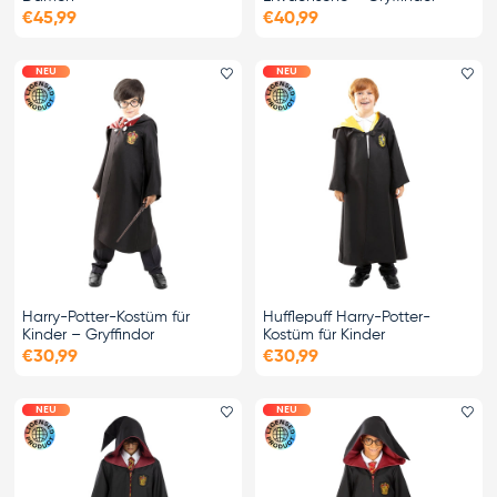
€45,99
€40,99
NEU
NEU
Favorit hinzufügen
Fa
Harry-Potter-Kostüm für
Hufflepuff Harry-Potter-
Kinder – Gryffindor
Kostüm für Kinder
€30,99
€30,99
NEU
NEU
Favorit hinzufügen
Fa