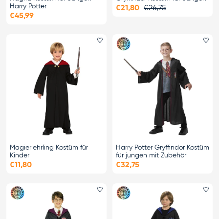
Harry Potter
€21,80
€26,75
€45,99
Favorit hinzufügen
Fa
Magierlehrling Kostüm für
Harry Potter Gryffindor Kostüm
Kinder
für jungen mit Zubehör
€11,80
€32,75
Favorit hinzufügen
Fa