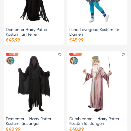
Dementor Harry Potter
Luna Lovegood Kostüm für
Kostüm für Herren
Damen
€45,99
€45,99
NEU
NEU
Favorit hinzufügen
Fa
Dementor – Harry Potter
Dumbledore – Harry Potter
Kostüm für Jungen
Kostüm für Jungen
€40,99
€40,99