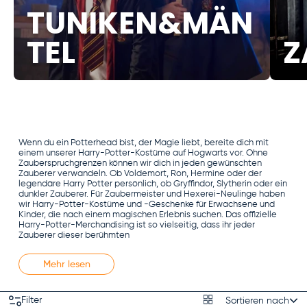
TUNIKEN&MÄN
TEL
Z
Wenn du ein Potterhead bist, der Magie liebt, bereite dich mit
einem unserer Harry-Potter-Kostüme auf Hogwarts vor. Ohne
Zauberspruchgrenzen können wir dich in jeden gewünschten
Zauberer verwandeln. Ob Voldemort, Ron, Hermine oder der
legendäre Harry Potter persönlich, ob Gryffindor, Slytherin oder ein
dunkler Zauberer. Für Zaubermeister und Hexerei-Neulinge haben
wir Harry-Potter-Kostüme und -Geschenke für Erwachsene und
Kinder, die nach einem magischen Erlebnis suchen. Das offizielle
Harry-Potter-Merchandising ist so vielseitig, dass ihr jeder
Zauberer dieser berühmten
Mehr lesen
Produktraster
Filter
Sortieren nach
Sortieren nach