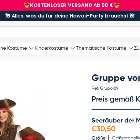
KOSTENLOSER VERSAND
Ab 90 €
🌺
Alles, was du für deine Hawaii-Party brauchst
🌺
ene Kostüme
Kinderkostüme
Thematische Kostüme
Zu
Gruppe von
Ref.
Grupo189
Preis gemäß K
Seeräuber der M
€30,50
Größe
Größentabell