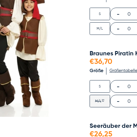
-
0
S
-
0
M/L
Braunes Piratin
€36,70
Größe
Größentabell
-
0
S
-
0
M/L
Seeräuber der M
€26,25