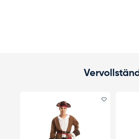
Vervollstän
Favorit hinzu