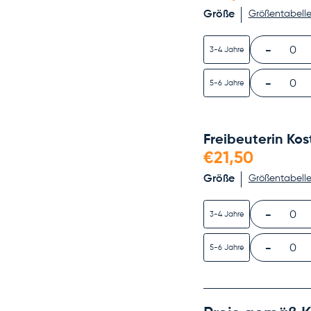
Größe
Größentabell
-
0
3-4 Jahre
-
0
5-6 Jahre
Freibeuterin Ko
€21,50
Größe
Größentabell
-
0
3-4 Jahre
-
0
5-6 Jahre