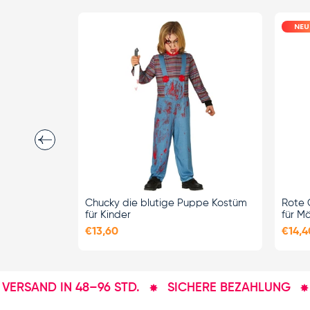
NEU
Vorherige
OPTIONEN
AUSWÄHLEN
Chucky die blutige Puppe Kostüm
Rote 
für Kinder
für M
€13,60
€14,4
AND IN 48–96 STD.
SICHERE BEZAHLUNG
KOS