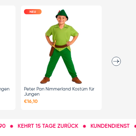
NEU
NEU
Nächste
OPTIONEN
AUSWÄHLEN
ungen
Peter Pan Nimmerland Kostüm für
Marienkäfer
Jungen
€17,20
€16,10
KEHRT 15 TAGE ZURÜCK
KUNDENDIENST
VE