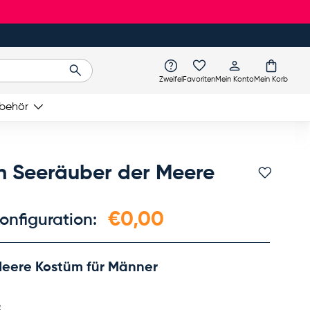
Suchen
Zweifel
Favoriten
Mein Konto
Mein Korb
behör
 Seeräuber der Meere
Favorit
€0,00
onfiguration:
eere Kostüm für Männer
e