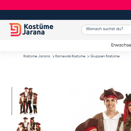
Direkt zum Inhalt
Suchen
Erwachs
Kostüme Jarana
Karnevals Kostüme
Gruppen Kostüme
Bild 1 in Galerieansicht laden