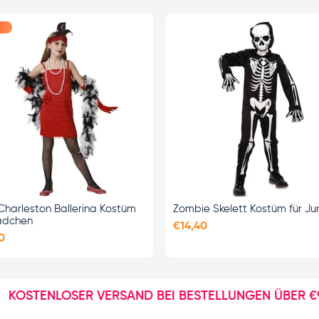
OPTIONEN
OPTIONEN
AUSWÄHLEN
AUSWÄHLEN
Charleston Ballerina Kostüm
Zombie Skelett Kostüm für J
ädchen
€14,40
0
TENLOSER VERSAND BEI BESTELLUNGEN ÜBER €90