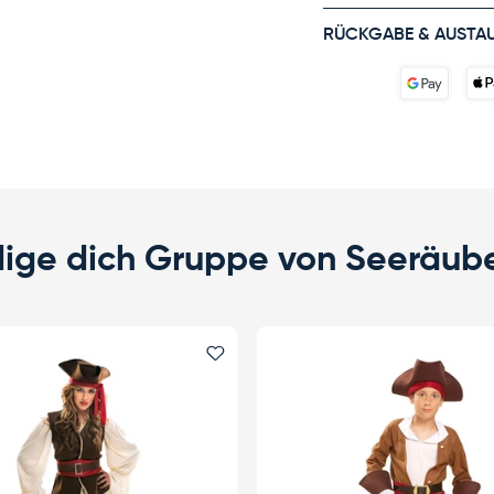
RÜCKGABE & AUSTA
dige dich Gruppe von Seeräub
fügen
Favorit hinzufügen