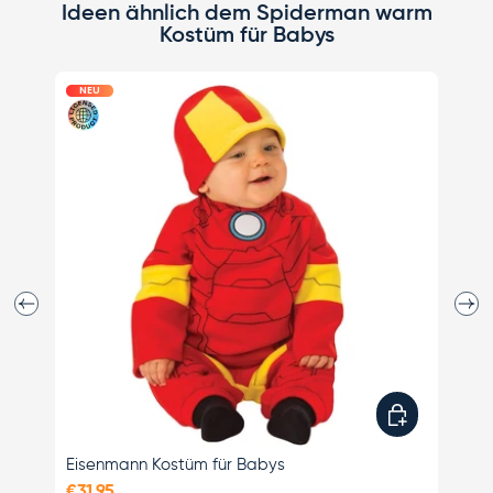
Ideen ähnlich dem Spiderman warm
Kostüm für Babys
NEU
N
Vorherige
Näch
Optionen ausw
Eisenmann Kostüm für Babys
Sp
€31,95
€1