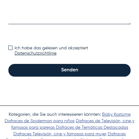
Ich habe das gelesen und akzeptiert
Datenschutzrichtlinie
Senden
Kategorien, die Sie auch interessieren könnten:
Baby Kostüme
Disfraces de Spiderman para niños
Disfraces de Televisión, cine y
famosos para parejas
Disfraces de Temáticas Destacadas
Disfraces Televisión, cine y famosas para mujer
Disfraces