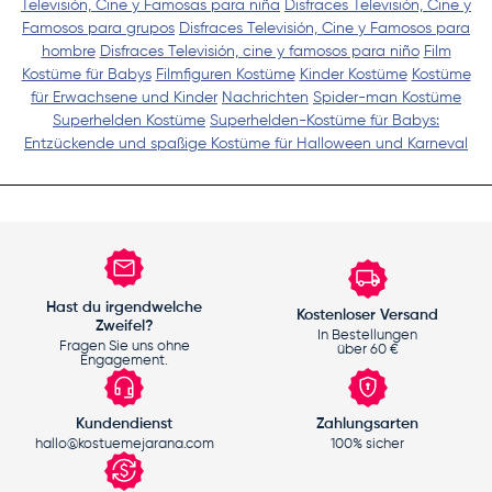
Televisión, Cine y Famosas para niña
Disfraces Televisión, Cine y
Famosos para grupos
Disfraces Televisión, Cine y Famosos para
hombre
Disfraces Televisión, cine y famosos para niño
Film
Kostüme für Babys
Filmfiguren Kostüme
Kinder Kostüme
Kostüme
für Erwachsene und Kinder
Nachrichten
Spider-man Kostüme
Superhelden Kostüme
Superhelden-Kostüme für Babys:
Entzückende und spaßige Kostüme für Halloween und Karneval
Hast du irgendwelche
Kostenloser Versand
Zweifel?
In Bestellungen
Fragen Sie uns ohne
über 60 €
Engagement.
Kundendienst
Zahlungsarten
hallo@kostuemejarana.com
100% sicher