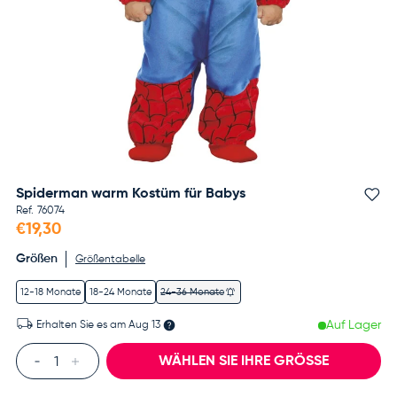
Spiderman warm Kostüm für Babys
Fa
Ref.
76074
€19,30
Größen
Größentabelle
12-18 Monate
18-24 Monate
24-36 Monate
Auf Lager
Erhalten Sie es am
Aug 13
Anzahl
WÄHLEN SIE IHRE GRÖSSE