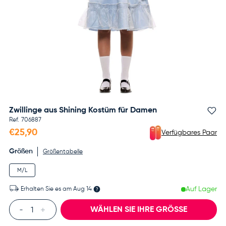
Zwillinge aus Shining Kostüm für Damen
Fa
Ref.
706887
€25,90
Verfügbares Paar
Größen
Größentabelle
M/L
Auf Lager
Erhalten Sie es am
Aug 14
Anzahl
WÄHLEN SIE IHRE GRÖSSE