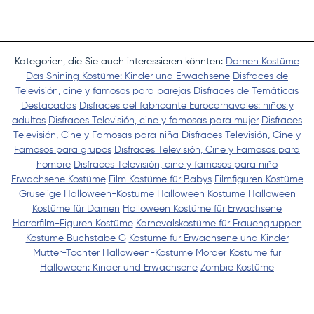
Kategorien, die Sie auch interessieren könnten:
Damen Kostüme
Das Shining Kostüme: Kinder und Erwachsene
Disfraces de
Televisión, cine y famosos para parejas
Disfraces de Temáticas
Destacadas
Disfraces del fabricante Eurocarnavales: niños y
adultos
Disfraces Televisión, cine y famosas para mujer
Disfraces
Televisión, Cine y Famosas para niña
Disfraces Televisión, Cine y
Famosos para grupos
Disfraces Televisión, Cine y Famosos para
hombre
Disfraces Televisión, cine y famosos para niño
Erwachsene Kostüme
Film Kostüme für Babys
Filmfiguren Kostüme
Gruselige Halloween-Kostüme
Halloween Kostüme
Halloween
Kostüme für Damen
Halloween Kostüme für Erwachsene
Horrorfilm-Figuren Kostüme
Karnevalskostüme für Frauengruppen
Kostüme Buchstabe G
Kostüme für Erwachsene und Kinder
Mutter-Tochter Halloween-Kostüme
Mörder Kostüme für
Halloween: Kinder und Erwachsene
Zombie Kostüme