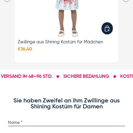
Optionen ausw
Zwillinge aus Shining Kostüm für Mädchen
Unh
fü
€16,40
€1
ERSAND IN 48–96 STD.
SICHERE BEZAHLUNG
KOSTEN
Sie haben Zweifel an ihm Zwillinge aus
Shining Kostüm für Damen