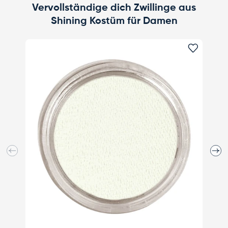
Vervollständige dich Zwillinge aus
Shining Kostüm für Damen
Favorit
Vorherige
Näch