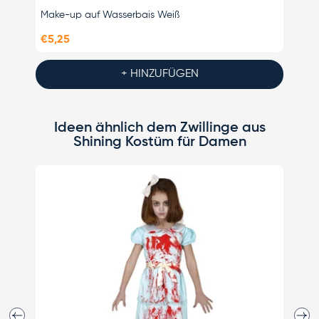
Make-up auf Wasserbais Weiß
Make-
€5,25
€5,25
+ HINZUFÜGEN
Ideen ähnlich dem Zwillinge aus
Shining Kostüm für Damen
N
Vorherige
Näch