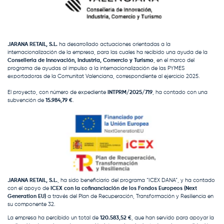
JARANA RETAIL, S.L.
ha desarrollado actuaciones orientadas a la
internacionalización de la empresa, para las cuales ha recibido una ayuda de la
Conselleria de Innovación, Industria, Comercio y Turismo
, en el marco del
programa de ayudas al impulso a la internacionalización de las PYMES
exportadoras de la Comunitat Valenciana, correspondiente al ejercicio 2025.
El proyecto, con número de expediente
INTPRM/2025/719
, ha contado con una
subvención de
15.984,79 €
.
JARANA RETAIL, S.L.
, ha sido beneficiario del programa “ICEX DANA”, y ha contado
con el apoyo de
ICEX con la cofinanciación de los Fondos Europeos (Next
Generation EU)
a través del Plan de Recuperación, Transformación y Resiliencia en
su componente 32.
La empresa ha percibido un total de
120.583,52 €
, que han servido para apoyar la