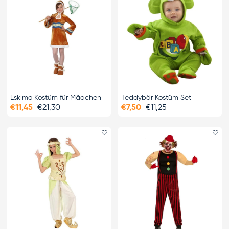
Eskimo Kostüm für Mädchen
Teddybär Kostüm Set
€11,45
€21,30
€7,50
€11,25
Favorit hinzufügen
Fa