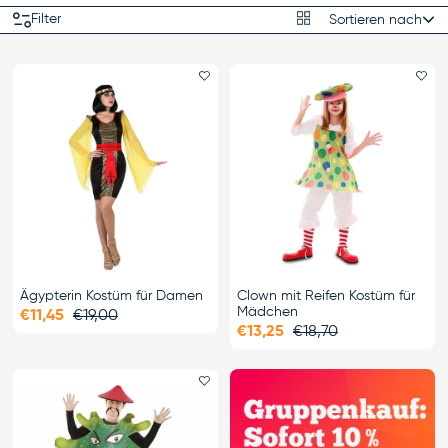
Produktraster
Filter
Sortieren nach
Sortieren nach
Favorit hinzufügen
Fa
Ägypterin Kostüm für Damen
Clown mit Reifen Kostüm für
Mädchen
€11,45
€19,00
€13,25
€18,70
Favorit hinzufügen