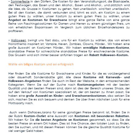
-
Sommerfeste
in den Dörfern, Die Kosten für den Veranstaltungsort, die Blaskapelle,
den Festwagen, das Essen und den Alkohol... Essen und Alkohol... und plötzlich wird
die Idee, als Gruppe in Kostümen zu gehen, fast unerlässlich. wird fast unerlässlich.
Bei all den Kosten, die damit verbunden sind, lohnt es sich, ein Kostüm zu einem
guten Preis zu wählen, unser Kostüm zu einem guten Preis zu wählen, unser
Angebot an Kostümen für Erwachsene
bringt eine ganze Reihe von eine ganze
Reihe von Faschingskostümen für Damen und Herren zu einem günstigen Preis, um
von erheblichen Ersparnissen im Vergleich zum üblichen Einzelhandelspreis zu
profitieren.
-
Halloween
zwingt uns fast dazu, uns für ein Kostüm zu wählen, das von einem
Horrorthema inspiriert ist: Vampire, Hexen, Zombies, Clowns, Mörder... Wir haben eine
große Auswahl an Kostümen Mörder... Wir haben
ermäßigte Halloween-Kostüme
,
skandalöse Preise für schreckliche skandalöse Preise für erschreckende Kostüme.
Das Gruseln wird sich immer besser anfühlen tragen ein
Rabatt Halloween-Kostüm.
Wähle ein billiges Kostüm und sei erfolgreich
Hier finden Sie alle Kostüme für Erwachsene und Kinder, für die es vorübergehend
oder dauerhaft Sonderrabatte gibt. Alle diese
Kostüme mit Karnevals- und
Halloween-Angeboten
finden Sie auch im Rest der Website, in den entsprechenden
Kategorien. Wenn Sie auf der Suche nach
Kostümangeboten
mit der besten
Qualität und den besten Preisen sind, dann ist dies der Bereich unseres Shops, der
auf den Verkauf von Kostümen spezialisiert ist, der am besten zu Ihnen passt. Sie
haben eine
große Auswahl an Kinder- und Erwachsenenkostümen
, also setzen Sie
sich, machen Sie es sich bequem und denken Sie über Ihren nächsten Look für eine
Mottoparty nach.
Auch wenn DisfracesJarana für seine günstigen Preise bekannt ist, finden Sie in
der Rubrik
Kostüm-Outlet
eine Auswahl von
Kostümen mit besonderen Rabatten
.
Wir haben für Sie
die besten Angebote an Kostümen
gesammelt, so dass Sie die
besten Preise an einem Ort haben. Dies ist Ihre Chance, den totalen Look zu finden,
den Sie suchen, und mit diesen Preisen können Sie die gleiche Qualität Kostüme für
viel weniger Geld haben.