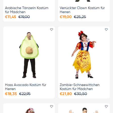
Arabische Tänzerin Kostüm
Verrückter Clown Kostüm für
für Mädchen
Herren
€11,45
€19,00
€19,00
€25,25
Favorit hinzufügen
Fa
Hass Avocado Kostüm für
Zombie-Schneewittchen
Herren
Kostüm für Mädchen
€18,35
€22,95
€21,80
€30,50
Favorit hinzufügen
Fa