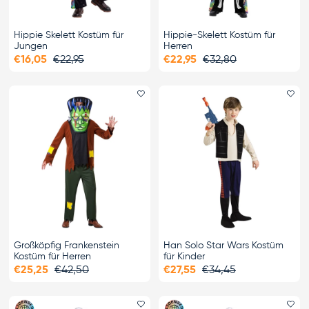
Hippie Skelett Kostüm für
Hippie-Skelett Kostüm für
Jungen
Herren
€16,05
€22,95
€22,95
€32,80
Favorit hinzufügen
Fa
Großköpfig Frankenstein
Han Solo Star Wars Kostüm
Kostüm für Herren
für Kinder
€25,25
€42,50
€27,55
€34,45
Favorit hinzufügen
Fa