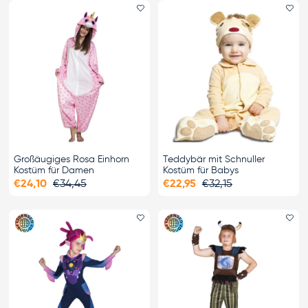
Favorit hinzufügen
Fa
Großäugiges Rosa Einhorn
Teddybär mit Schnuller
Kostüm für Damen
Kostüm für Babys
€24,10
€34,45
€22,95
€32,15
Favorit hinzufügen
Fa