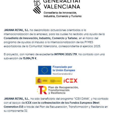
JARANA RETAIL, S.L.
ha desarrollado actuaciones orientadas a la
internacionalización de la empresa, para las cuales ha recibido una ayuda de la
Conselleria de Innovación, Industria, Comercio y Turismo
, en el marco del
programa de ayudas al impulso a la internacionalización de las PYMES
exportadoras de la Comunitat Valenciana, correspondiente al ejercicio 2025.
El proyecto, con número de expediente
INTPRM/2025/719
, ha contado con una
subvención de
15.984,79 €
.
JARANA RETAIL, S.L.
, ha sido beneficiario del programa “ICEX DANA”, y ha contado
con el apoyo de
ICEX con la cofinanciación de los Fondos Europeos (Next
Generation EU)
a través del Plan de Recuperación, Transformación y Resiliencia en
su componente 32.