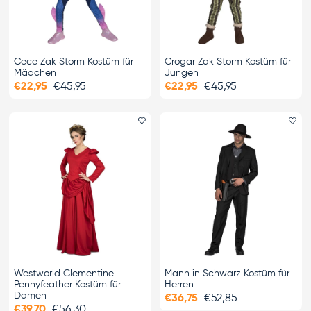
Cece Zak Storm Kostüm für
Crogar Zak Storm Kostüm für
Mädchen
Jungen
€22,95
€45,95
€22,95
€45,95
Favorit hinzufügen
Fa
Westworld Clementine
Mann in Schwarz Kostüm für
Pennyfeather Kostüm für
Herren
Damen
€36,75
€52,85
€39,70
€56,30