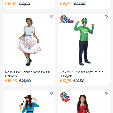
€13,75
€19,00
€15,55
€21,80
Favorit hinzufügen
Fa
Rosa Pink Ladies Kostüm für
Gekko PJ Masks Kostüm für
Damen
Jungen
€15,55
€21,80
€13,75
€19,50
Favorit hinzufügen
Fa