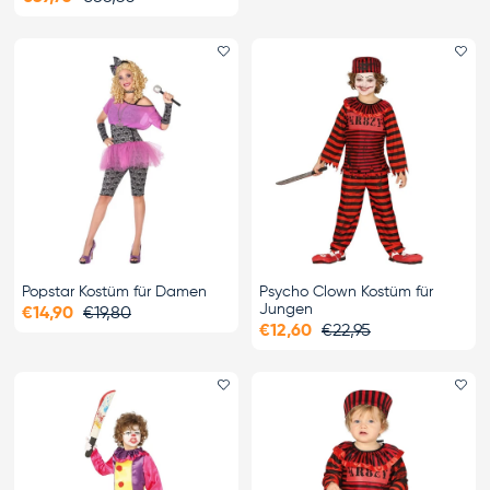
Favorit hinzufügen
Fa
Popstar Kostüm für Damen
Psycho Clown Kostüm für
Jungen
€14,90
€19,80
€12,60
€22,95
Favorit hinzufügen
Fa