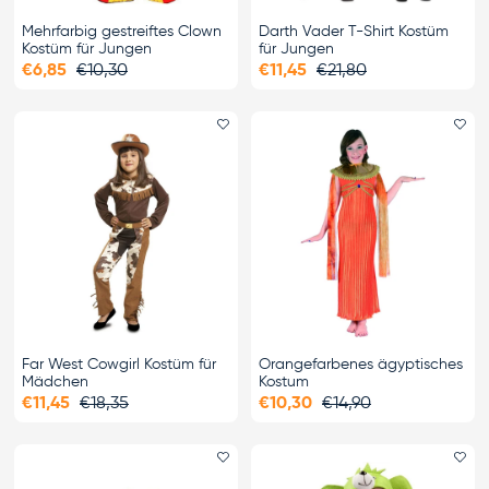
Mehrfarbig gestreiftes Clown
Darth Vader T-Shirt Kostüm
Kostüm für Jungen
für Jungen
€6,85
€10,30
€11,45
€21,80
Favorit hinzufügen
Fa
Far West Cowgirl Kostüm für
Orangefarbenes ägyptisches
Mädchen
Kostum
€11,45
€18,35
€10,30
€14,90
Favorit hinzufügen
Fa