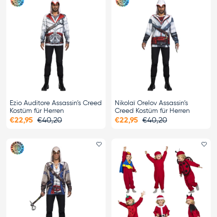
Ezio Auditore Assassin’s Creed
Nikolaï Orelov Assassin’s
Kostüm für Herren
Creed Kostüm für Herren
€22,95
€40,20
€22,95
€40,20
Favorit hinzufügen
Fa