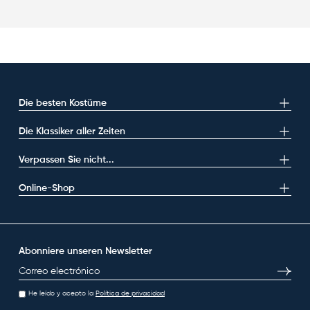
Die besten Kostüme
Die Klassiker aller Zeiten
Verpassen Sie nicht...
Online-Shop
Abonniere unseren Newsletter
E-Mail
Abonni
He leído y acepto la
Política de privacidad