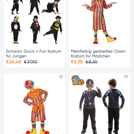
Schwarz Quick n Fun Kostüm
Mehrfarbig gestreiftes Clown
für Jungen
Kostüm für Mädchen
€26,40
€37,90
€5,70
€8,65
Favorit hinzufügen
Fa