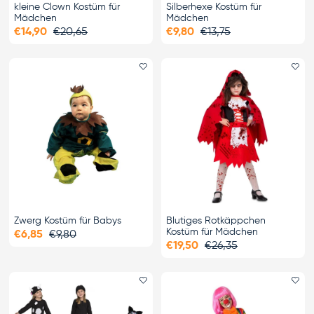
kleine Clown Kostüm für
Silberhexe Kostüm für
Mädchen
Mädchen
€14,90
€20,65
€9,80
€13,75
Favorit hinzufügen
Fa
Zwerg Kostüm für Babys
Blutiges Rotkäppchen
Kostüm für Mädchen
€6,85
€9,80
€19,50
€26,35
Favorit hinzufügen
Fa