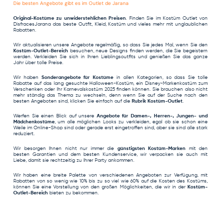
Die besten Angebote gibt es im Outlet de Jarana
Original-Kostüme zu unwiderstehlichen Preisen
. Finden Sie im Kostüm Outlet von
DisfracesJarana das beste Outfit, Kleid, Kostüm und vieles mehr mit unglaublichen
Rabatten.
Wir aktualisieren unsere Angebote regelmäßig, so dass Sie jedes Mal, wenn Sie den
Kostüm-Outlet-Bereich
besuchen, neue Designs finden werden, die Sie begeistern
werden. Verkleiden Sie sich in Ihren Lieblingsoutfits und genießen Sie das ganze
Jahr über tolle Preise.
Wir haben
Sonderangebote für Kostüme
in allen Kategorien, so dass Sie tolle
Rabatte auf das lang gesuchte
Halloween-Kostüm
, ein Disney-Markenkostüm zum
Verschenken oder Ihr
Karnevalskostüm 2025
finden können. Sie brauchen also nicht
mehr ständig das Thema zu wechseln, denn wenn Sie auf der Suche nach den
besten Angeboten sind, klicken Sie einfach auf die
Rubrik Kostüm-Outlet
.
Werfen Sie einen Blick auf unsere
Angebote für Damen-, Herren-, Jungen- und
Mädchenkostüme
, um alle möglichen Looks zu verkleiden, egal ob sie schon eine
Weile im Online-Shop sind oder gerade erst eingetroffen sind, aber sie sind alle stark
reduziert.
Wir besorgen Ihnen nicht nur immer die
günstigsten Kostüm-Marken
mit den
besten Garantien und dem besten Kundenservice, wir verpacken sie auch mit
Liebe, damit sie rechtzeitig zu Ihrer Party ankommen.
Wir haben eine breite Palette von verschiedenen Angeboten zur Verfügung, mit
Rabatten von so wenig wie 10% bis zu so viel wie 60% auf die Kosten des Kostüms,
können Sie eine Vorstellung von den großen Möglichkeiten, die wir in der
Kostüm-
Outlet-Bereich
bieten zu bekommen.