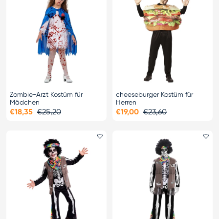
Zombie-Arzt Kostüm für
cheeseburger Kostüm für
Mädchen
Herren
€18,35
€25,20
€19,00
€23,60
Favorit hinzufügen
Fa