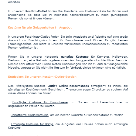
erhalten.
In unserem
Kostüm-Outlet
finden Sie Hunderte von Kostümartikeln für Kinder und
Erwachsene, so dass Sie Ihr nächstes Karnevalskostüm zu noch günstigeren
Preisen als sonst finden können.
Kostüme für alle Gelegenheiten im Angebot
In unserem Faschings-Outlet finden Sie tolle Angebote und Rabatte auf eine große
Auswahl an Faschingskostümen für Erwachsene und Kinder. Es gibt keinen
Faschingsanlass, der nicht in unseren zahlreichen Themenanlässen zu reduzierten
Preisen enthalten ist.
Finden Sie in unserer Kategorie
günstige Kostüme
für Karneval, Halloween,
Weihnachten, eine Geburtstagsfeier oder den Junggesellenabschied Ihrer Freunde.
Unsere sehr attraktiven Preise bieten Einsparungen von bis zu 60% auf ausgewählte
Modelle, verpassen Sie nicht
Ihr Kostüm im Verkauf
, einige Aktionen sind pünktlich.
Entdecken Sie unseren Kostüm-Outlet-Bereich
Das Filtersystem unseres
Outlet Online-Kostümshops
ermöglicht es Ihnen, die
günstigsten Kostüme nach Geschlecht, Thema und sogar Charakter zu suchen. Auf
diese Weise können Sie finden:
-
Ermäßigte Kostüme für Erwachsene
, um Damen- und Herrenkostüme zu
unglaublichen Preisen zu kaufen.
-
Rabattierte Kinderkostüme
, um die besten Rabatte für Kinderkostüme zu finden.
-
Ermäßigte Kostüme für Babys
, die Jüngsten des Hauses haben auch ermäßigte
Kostüme.