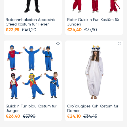
Ratonhnhaké:ton Assassin’s
Roter Quick n Fun Kostüm für
Creed Kostüm für Herren
Jungen
€22,95
€40,20
€26,40
€37,90
Favorit hinzufügen
Fa
Quick n Fun blau Kostüm für
Großäugiges Kuh Kostüm für
Jungen
Damen
€26,40
€37,90
€24,10
€34,45