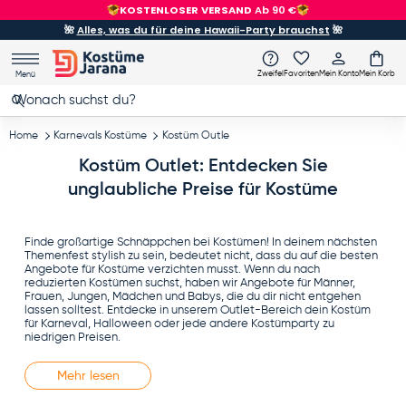
KOSTENLOSER VERSAND
Ab 90 €
Direkt zum Inhalt
🌺
Alles, was du für deine Hawaii-Party brauchst
🌺
Zweifel
Favoriten
Mein Konto
Mein Korb
Menü
Suchen
Suchen
Home
Karnevals Kostüme
Kostüm Outle
Kostüm Outlet: Entdecken Sie
unglaubliche Preise für Kostüme
Finde großartige Schnäppchen bei Kostümen! In deinem nächsten
Themenfest stylish zu sein, bedeutet nicht, dass du auf die besten
Angebote für Kostüme verzichten musst. Wenn du nach
reduzierten Kostümen suchst, haben wir Angebote für Männer,
Frauen, Jungen, Mädchen und Babys, die du dir nicht entgehen
lassen solltest. Entdecke in unserem Outlet-Bereich dein Kostüm
für Karneval, Halloween oder jede andere Kostümparty zu
niedrigen Preisen.
Mehr lesen