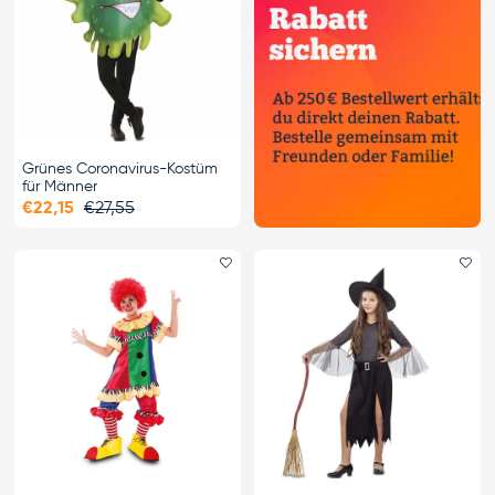
Grünes Coronavirus-Kostüm
für Männer
€22,15
€27,55
Favorit hinzufügen
Fa