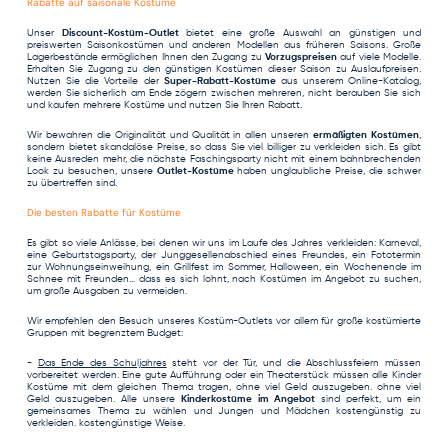
Rabatte auf saisonale Kostüme
Unser
Discount-Kostüm-Outlet
bietet eine große Auswahl an günstigen und
preiswerten Saisonkostümen und anderen Modellen aus früheren Saisons. Große
Lagerbestände ermöglichen Ihnen den Zugang zu
Vorzugspreisen
auf viele Modelle.
Erhalten Sie Zugang zu den günstigen Kostümen dieser Saison zu Auslaufpreisen.
Nutzen Sie die Vorteile der
Super-Rabatt-Kostüme
aus unserem Online-Katalog,
werden Sie sicherlich am Ende zögern zwischen mehreren, nicht berauben Sie sich
und kaufen mehrere Kostüme und nutzen Sie Ihren Rabatt.
Wir bewahren die Originalität und Qualität in allen unseren
ermäßigten Kostümen
,
sondern bietet skandalöse Preise, so dass Sie viel billiger zu verkleiden sich. Es gibt
keine Ausreden mehr, die nächste Faschingsparty nicht mit einem bahnbrechenden
Look zu besuchen, unsere
Outlet-Kostüme
haben unglaubliche Preise, die schwer
zu übertreffen sind.
Die besten Rabatte für Kostüme
Es gibt so viele Anlässe, bei denen wir uns im Laufe des Jahres verkleiden: Karneval,
eine Geburtstagsparty, der Junggesellenabschied eines Freundes, ein Fototermin
zur Wohnungseinweihung, ein Grillfest im Sommer, Halloween, ein Wochenende im
Schnee mit Freunden... dass es sich lohnt, nach Kostümen im Angebot zu suchen,
um große Ausgaben zu vermeiden.
Wir empfehlen den Besuch unseres Kostüm-Outlets vor allem für große kostümierte
Gruppen mit begrenztem Budget:
-
Das Ende des Schuljahres
steht vor der Tür, und die Abschlussfeiern müssen
vorbereitet werden. Eine gute Aufführung oder ein Theaterstück müssen alle Kinder
Kostüme mit dem gleichen Thema tragen, ohne viel Geld auszugeben. ohne viel
Geld auszugeben. Alle unsere
Kinderkostüme im Angebot
sind perfekt, um ein
gemeinsames Thema zu wählen und Jungen und Mädchen kostengünstig zu
verkleiden. kostengünstige Weise.