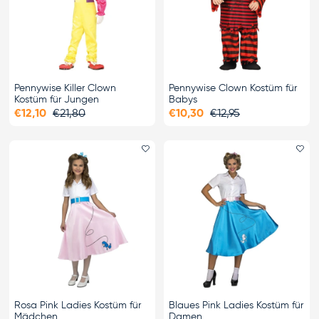
Pennywise Killer Clown
Pennywise Clown Kostüm für
Kostüm für Jungen
Babys
€12,10
€21,80
€10,30
€12,95
Favorit hinzufügen
Fa
Rosa Pink Ladies Kostüm für
Blaues Pink Ladies Kostüm für
Mädchen
Damen